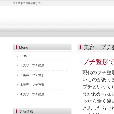
プチ整形で豊胸手術まで
美容 プチ
Menu
HOME
プチ整形
1.美容 プチ整形
現代のプチ整
2.美容 プチ整形
いものがあり
3.美容 プチ整形
プチというく
うかわからな
4.美容 プチ整形
ったら全く違
と思ったらそ
更新情報