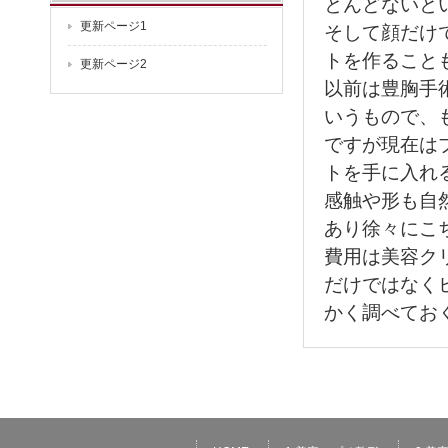
とんどないと
更新ページ1
そして顔だけ
トを作ること
更新ページ2
以前は豊胸手
いうもので、
ですが現在は
トを手に入れ
感触や形も自
あり徐々にこ
費用は美容ク
だけではなく
かく調べてお