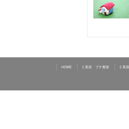
HOME
1.美容 プチ整形
2.美